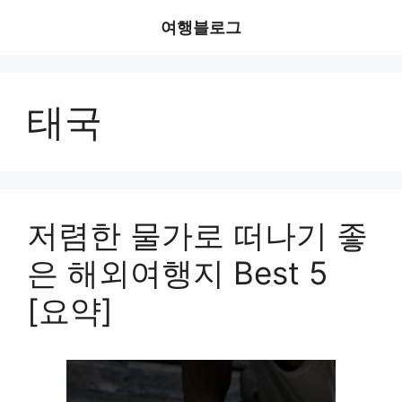
Skip
여행블로그
to
content
태국
저렴한 물가로 떠나기 좋
은 해외여행지 Best 5
[요약]